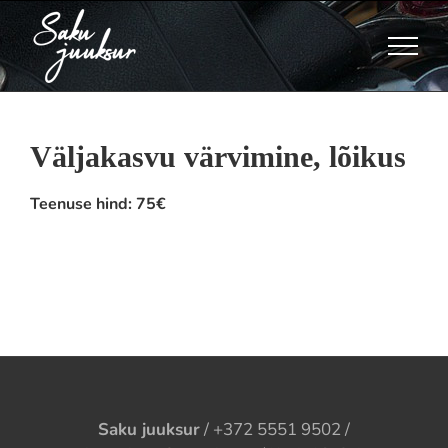
Skip
to
content
Väljakasvu värvimine, lõikus
Teenuse hind:
75€
Saku juuksur
/ +372 5551 9502 /