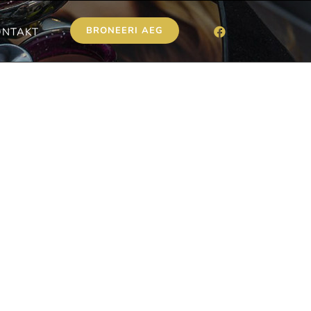
BRONEERI AEG
ONTAKT