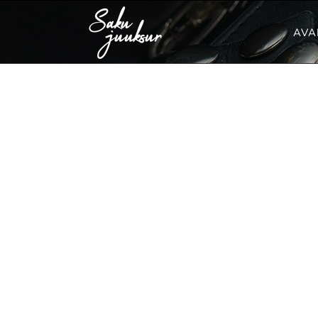
Skip
to
AVA
content