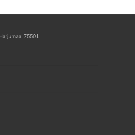
 Harjumaa, 75501