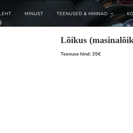
LEHT
MINUST
TEENUSED & HINNAD
K
Lõikus (masinalõi
Teenuse hind:
35€